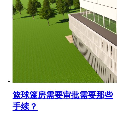
篮球篷房需要审批需要那些
手续？