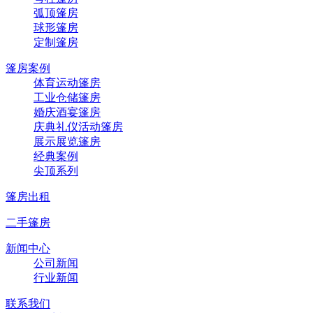
弧顶篷房
球形篷房
定制篷房
篷房案例
体育运动篷房
工业仓储篷房
婚庆酒宴篷房
庆典礼仪活动篷房
展示展览篷房
经典案例
尖顶系列
篷房出租
二手篷房
新闻中心
公司新闻
行业新闻
联系我们