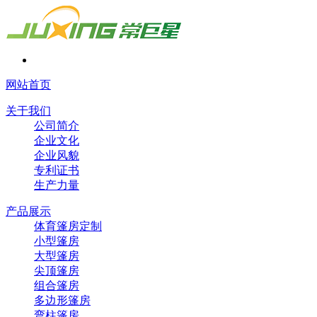
网站首页
关于我们
公司简介
企业文化
企业风貌
专利证书
生产力量
产品展示
体育篷房定制
小型篷房
大型篷房
尖顶篷房
组合篷房
多边形篷房
弯柱篷房