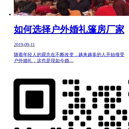
如何选择户外婚礼篷房厂家
2019-09-11
随着年轻人的观念在不断改变，越来越多的人开始接受
户外婚礼，这也是现如今婚…