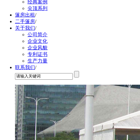
经典案例
尖顶系列
篷房出租
/
二手篷房
/
关于我们
/
公司简介
企业文化
企业风貌
专利证书
生产力量
联系我们
/